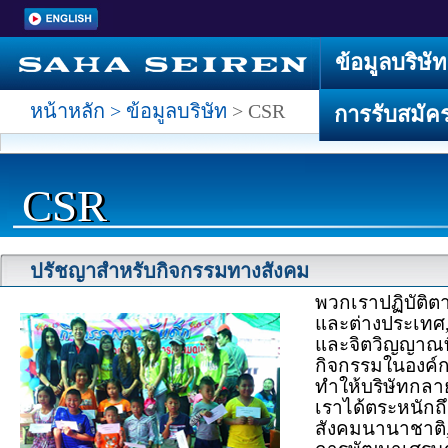
ข้อมูลบริษัท
หน้าหลัก > ข้อมูลบริษัท
> CSR
การรับสมัค
CSR
ปรัชญาสำหรับกิจกรรมทางสังคม
พวกเราปฏิบัต
และต่างประเทศ
และจิตวิญญาณท
กิจกรรมในองค์กร
ทำให้บริษัทกลาย
เราได้ตระหนักถ
สังคมนานาชาติ,