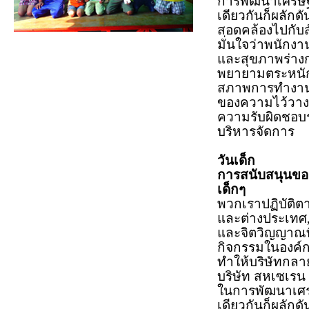
การพัฒนาเศรษฐ
เดียวกันก็ผลักด
สอดคล้องไปกับสั
มั่นใจว่าพนักงาน
และสุขภาพร่าง
พยายามตระหนักถ
สภาพการทำงาน
ของความไว้วางใ
ความรับผิดชอบ
บริหารจัดการ
วันเด็ก
การสนับสนุนขอ
เด็กๆ
พวกเราปฏิบัต
และต่างประเทศ
และจิตวิญญาณท
กิจกรรมในองค์กร
ทำให้บริษัทกลาย
บริษัท สหเซเรน 
ในการพัฒนาเศร
เดียวกันก็ผลักดั