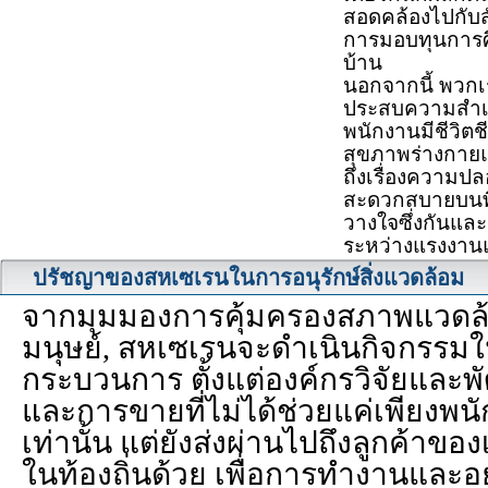
สอดคล้องไปกับ
การมอบทุนการศึ
บ้าน
นอกจากนี้ พวกเ
ประสบความสำเร็จ
พนักงานมีชีวิตช
สุขภาพร่างกายแข
ถึงเรื่องความป
สะดวกสบายบนพ
วางใจซึ่งกันแล
ระหว่างแรงงาน
ปรัชญาของสหเซเรนในการอนุรักษ์สิ่งแวดล้อม
จากมุมมองการคุ้มครองสภาพแวด
มนุษย์, สหเซเรนจะดำเนินกิจกรรมใ
กระบวนการ ตั้งแต่องค์กรวิจัยและพ
และการขายที่ไม่ได้ช่วยแค่เพียงพ
เท่านั้น แต่ยังส่งผ่านไปถึงลูกค้า
ในท้องถิ่นด้วย เพื่อการทำงานและอยู